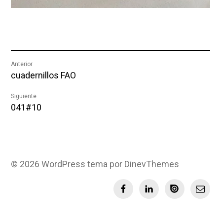
Navegación
Anterior
Entrada
cuadernillos FAO
de
anterior:
Siguiente
Entrada
entradas
041#10
siguiente:
© 2026
WordPress
tema por
DinevThemes
Facebook
LinkedIn
Issuu
Email