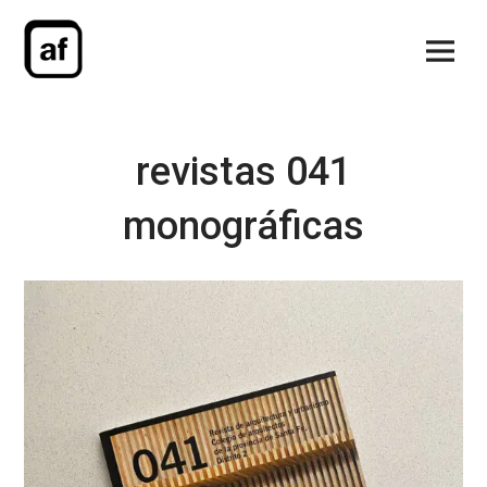
Saltar
al
Menú
contenido
principa
revistas 041
monográficas